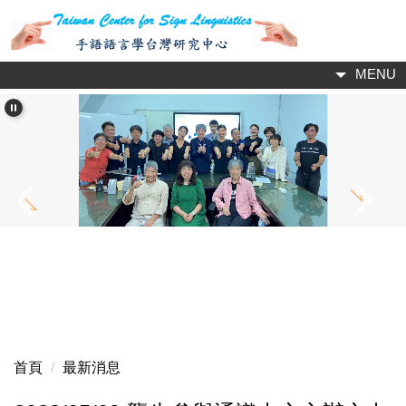
跳
到
主
MENU
要
內
容
區
首頁
最新消息